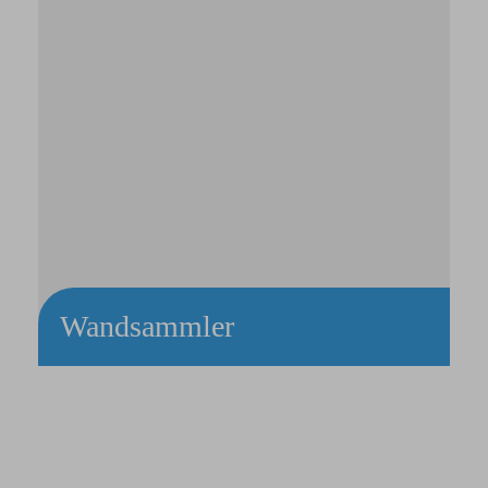
Wandsammler
Wäschesammler mit 1 Einspannring aus Edelstahl-Rohrgestell
Zur Wandmontage
Optionaler farbiger Kunststoffdeckel mit Haltehaken