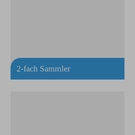
2-fach Sammler
Wäschesammler mit 2 Einspannringen aus Edelstahl-
Rohrgestell
Mit Abfallsammelmodul, 70 Liter
Konfigurierbare Deckelfarben
Kunststoffbodenwanne zur Stabilisierung
Pedalöffnung
4 Lenkrollen, davon 2 gebremst