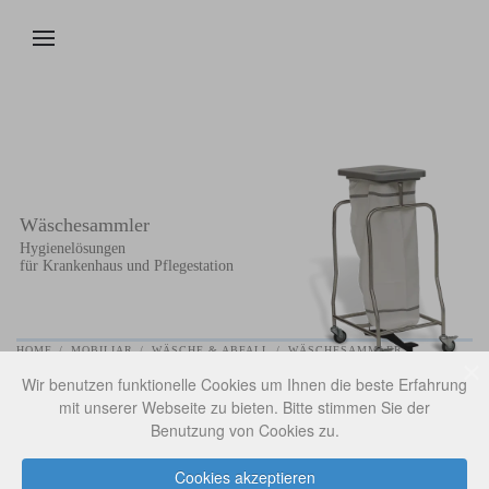
Zum Hauptinhalt springen
Wäschesammler
Hygienelösungen
für Krankenhaus und Pflegestation
HOME
MOBILIAR
WÄSCHE & ABFALL
WÄSCHESAMMLER
Wir benutzen funktionelle Cookies um Ihnen die beste Erfahrung
mit unserer Webseite zu bieten. Bitte stimmen Sie der
Benutzung von Cookies zu.
Cookies akzeptieren