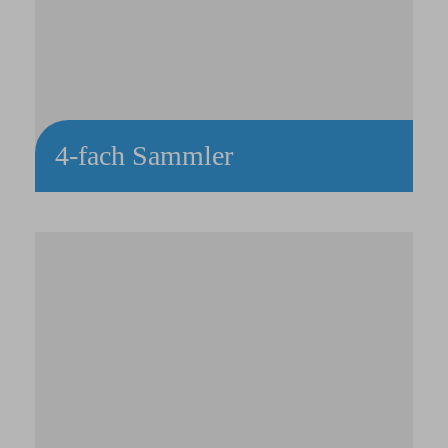
4-fach Sammler
Wäschesammler mit 4 Einspannringen aus Edelstahl-
Rohrgestell
Konfigurierbare Deckelfarben
Kunststoffbodenwanne zur Stabilisierung
4 Lenkrollen, davon 2 gebremst