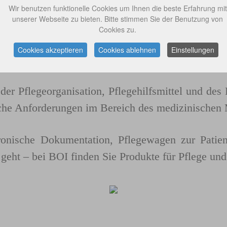
ie Marke „BOI“ im Gesundheitssektor tätig und b
Wir benutzen funktionelle Cookies um Ihnen die beste Erfahrung mit
unserer Webseite zu bieten. Bitte stimmen Sie der Benutzung von
geheime und viele ambulante Dienste. Auch zahlr
Cookies zu.
t Einkaufsgemeinschaften bieten wir unseren K
Cookies akzeptieren
Cookies ablehnen
Einstellungen
6 profitiert die BOI GmbH von den Strukturen und
er Pflegeorganisation, Pflegehilfsmittel und des P
iche Anforderungen im Bereich des medizinischen 
onische Dokumentation, Pflegewagen zur Patie
k geht – bei BOI finden Sie Produkte für Pflege u